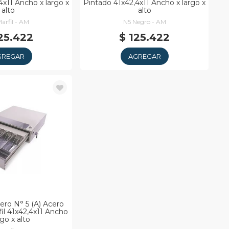
4x11 Ancho x largo x
Pintado 41x42,4x11 Ancho x largo x
alto
alto
arfil - AM
N5 Negro - AM
25.422
$ 125.422
GREGAR
AGREGAR
ro N° 5 (A) Acero
fil 41x42,4x11 Ancho
rgo x alto