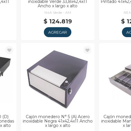
,4x11
inoxidable Verde 33,8x42,4x11
Pintado 41x42,
Ancho x largo x alto
N4A Verde - AM
N5 M
$ 124.819
$ 1
AGREGAR
A
 (D)
Cajón monedero N° 5 (A) Acero
Cajón monede
monedas
inoxidable Negra 41x42,4x11 Ancho
inoxidable Mar
x alto
x largo x alto
x la