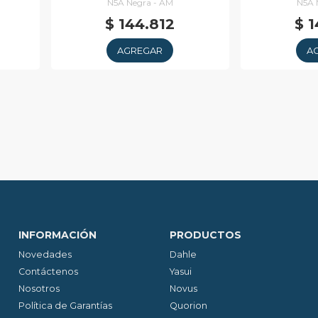
N5A Negra - AM
N5A 
$ 144.812
$ 1
AGREGAR
A
INFORMACIÓN
PRODUCTOS
Novedades
Dahle
Contáctenos
Yasui
Nosotros
Novus
Política de Garantías
Quorion