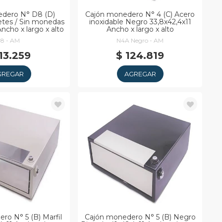
edero N° D8 (D)
Cajón monedero N° 4 (C) Acero
letes / Sin monedas
inoxidable Negro 33,8x42,4x11
ncho x largo x alto
Ancho x largo x alto
8 - AM
N4A Negro - AM
113.259
$ 124.819
GREGAR
AGREGAR
ro N° 5 (B) Marfil
Cajón monedero N° 5 (B) Negro