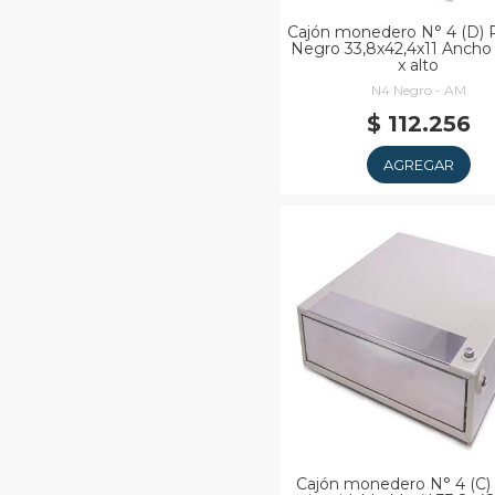
Cajón monedero N° 4 (D) 
Negro 33,8x42,4x11 Ancho 
x alto
N4 Negro - AM
$ 112.256
AGREGAR
Cajón monedero N° 4 (C)