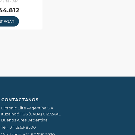
Marfil - AM
44.812
GREGAR
CONTACTANOS
Elitronic Elite Argentina S.A.
Ituzaingó 1186 (CABA) C1272AAL
Buenos Aires, Argentina
Tel.: 011 5263-8500
Whatsapp: +54 9 11 7191 5070