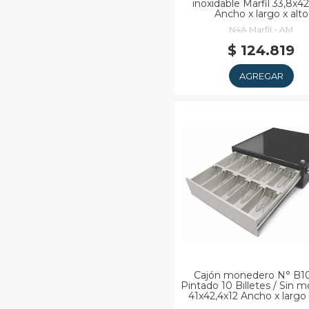
inoxidable Marfil 33,8x42
Ancho x largo x alto
N4A Marfil - AM
$ 124.819
AGREGAR
Cajón monedero N° B10
Pintado 10 Billetes / Sin 
41x42,4x12 Ancho x largo 