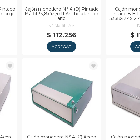
Pintado
Cajón monedero N° 4 (D) Pintado
Cajón mon
x largo
Marfil 33,8x42,4x11 Ancho x largo x
Pintado 8 Bil
alto
33,8x42,4x12 A
N4 Marfil - AM
D
$ 112.256
$ 
AGREGAR
A
 Acero
Cajón monedero N° 4 (C) Acero
Cajón monede