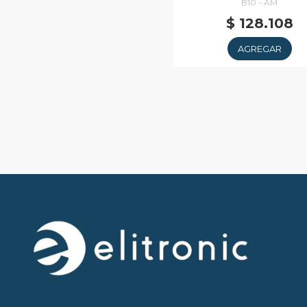
B10 - AM
$ 128.108
AGREGAR