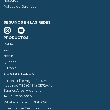
Nosotros
Política de Garantías
SEGUINOS EN LAS REDES
PRODUCTOS
Dahle
Yasui
Novus
Quorion
Elitronic
CONTACTANOS
Elitronic Elite Argentina S.A.
Ituzaingó 1186 (CABA) C1272AAL
Buenos Aires, Argentina
Tel.: 011 5263-8500
Whatsapp: +54 9 11 7191 5070
Email:
ventas@elitronic.com.ar