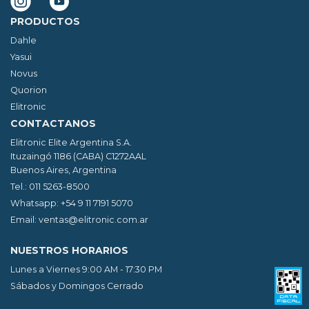
PRODUCTOS
Dahle
Yasui
Novus
Quorion
Elitronic
CONTACTANOS
Elitronic Elite Argentina S.A.
Ituzaingó 1186 (CABA) C1272AAL
Buenos Aires, Argentina
Tel.: 011 5263-8500
Whatsapp: +54 9 11 7191 5070
Email:
ventas@elitronic.com.ar
NUESTROS HORARIOS
Lunes a Viernes 9:00 AM - 17:30 PM
Sábados y Domingos Cerrado