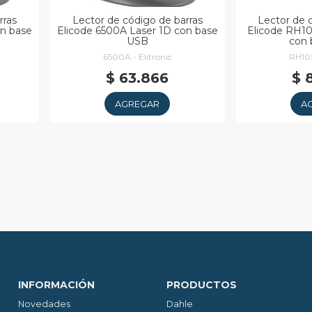
rras
Lector de código de barras
Lector de 
on base
Elicode 6500A Laser 1D con base
Elicode RH1
USB
con 
6500A - Elitronic
RH10S
$ 63.866
$ 
AGREGAR
A
INFORMACIÓN
PRODUCTOS
Novedades
Dahle