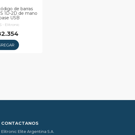
código de barras
0S 1D-2D de mano
base USB
 - Elitronic
82.354
GREGAR
CONTACTANOS
Elitronic Elite Argentina S.A.