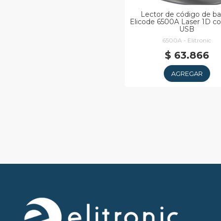
Lector de código de ba
Elicode 6500A Laser 1D c
USB
6500A - Elitronic
$ 63.866
AGREGAR