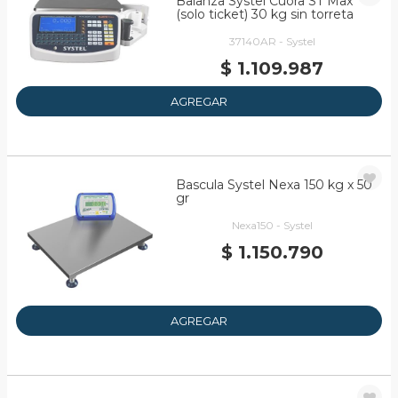
Balanza Systel Cuora ST Max
(solo ticket) 30 kg sin torreta
37140AR - Systel
$ 1.109.987
AGREGAR
Bascula Systel Nexa 150 kg x 50
gr
Nexa150 - Systel
$ 1.150.790
AGREGAR