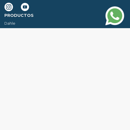
PRODUCTOS
Dahle
Yasui
Novus
Quorion
Elitronic
CONTACTANOS
Elitronic Elite Argentina S.A.
Ituzaingó 1186 (CABA) C1272AAL
Buenos Aires, Argentina
Tel.: 011 5263-8500
Whatsapp: +54 9 11 7191 5070
Email:
ventas@elitronic.com.ar
NUESTROS HORARIOS
Lunes a Viernes 9:00 AM - 17:30 PM
Sábados y Domingos Cerrado