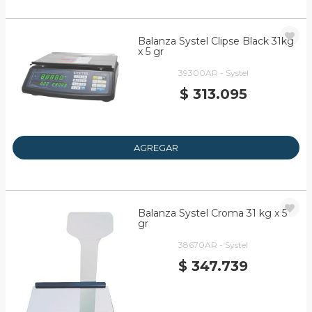
Balanza Systel Clipse Black 31kg
x 5 gr
39300AR - Systel
$ 313.095
AGREGAR
Balanza Systel Croma 31 kg x 5
gr
38670AR - Systel
$ 347.739