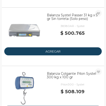
Balanza Systel Passer 31 kg x 5
gr Sin torreta (Solo peso)
38380AR - Systel
$ 500.765
AGREGAR
Balanza Colgante Pilon Systel
300 kg x 100 gr
Pilon300 - Systel
$ 508.109