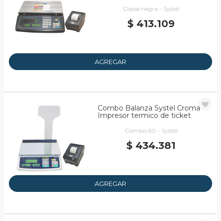
Clipse negra - Systel
$ 413.109
AGREGAR
Combo Balanza Systel Croma
Impresor termico de ticket
Combo 60 - Systel
$ 434.381
AGREGAR