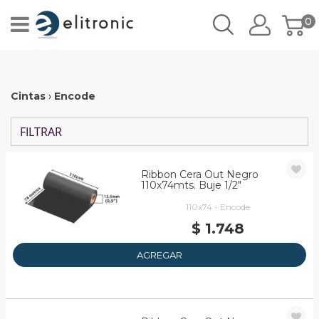
0
Cintas
›
Encode
FILTRAR
Ribbon Cera Out Negro
110x74mts. Buje 1/2"
110x74 - Encode
$ 1.748
AGREGAR