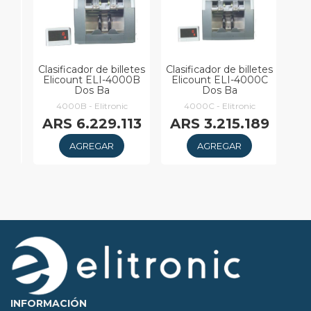
LI-
Clasificador de billetes
Clasificador de billetes
Elicount ELI-4000B
Elicount ELI-4000C
Dos Ba
Dos Ba
4000B - Elitronic
4000C - Elitronic
88
ARS 6.229.113
ARS 3.215.189
AGREGAR
AGREGAR
INFORMACIÓN